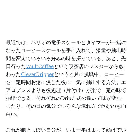
最近では、ハリオの電子スケールとタイマーが一緒に
なったコーヒースケールを手に入れて、湯量や抽出時
間を変えていろいろ好みの味を探っている。あと、先
日行った
VaultCoffee
という喫茶店のマスターから教
わった
CleverDripper
という器具に挑戦中。コーヒー
を一定時間お湯に浸した後に一気に抽出する方法。エ
アロプレスよりも後処理（片付け）が楽で一定の味で
抽出できる。それぞれのDrip方式の違いで味が変わ
ったり、その日の気分でいろんな淹れ方で飲むのも面
白い。
これが飽きっぽい自分が、いま一番はまって続けてい