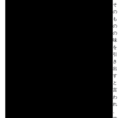
そ
の
も
の
の
味
を
引
き
出
す
と
言
わ
れ
、