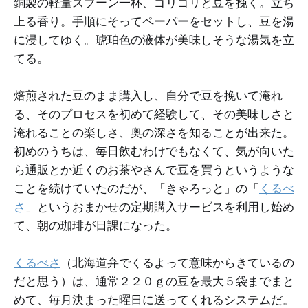
銅製の軽量スプーン一杯、ゴリゴリと豆を挽く。立ち
上る香り。手順にそってペーパーをセットし、豆を湯
に浸してゆく。琥珀色の液体が美味しそうな湯気を立
てる。
焙煎された豆のまま購入し、自分で豆を挽いて淹れ
る、そのプロセスを初めて経験して、その美味しさと
淹れることの楽しさ、奥の深さを知ることが出来た。
初めのうちは、毎日飲むわけでもなくて、気が向いた
ら通販とか近くのお茶やさんで豆を買うというような
ことを続けていたのだが、「きゃろっと」の「
くるべ
さ
」というおまかせの定期購入サービスを利用し始め
て、朝の珈琲が日課になった。
くるべさ
（北海道弁でくるよって意味からきているの
だと思う）は、通常２２０ｇの豆を最大５袋までまと
めて、毎月決まった曜日に送ってくれるシステムだ。