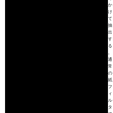
か
け
て
抽
出
す
る
。
通
常
の
紙
フ
ィ
ル
タ