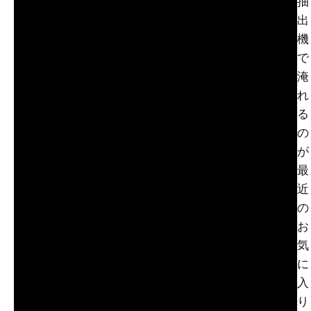
抽
出
機
で
淹
れ
る
の
が
最
近
の
お
気
に
入
り