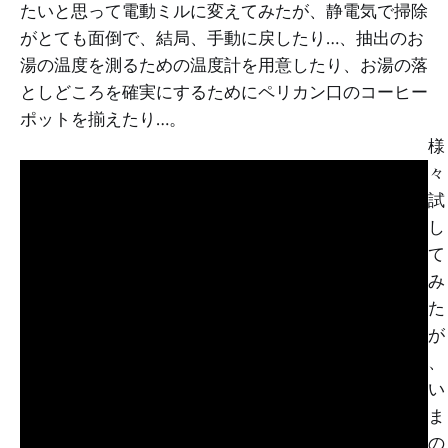
たいと思って電動ミルに変えてみたが、静電気で掃除
がとても面倒で、結局、手動に戻したり…、抽出のお
湯の温度を測るための温度計を用意したり、お湯の落
としどころを確実にするためにペリカン口のコーヒー
ポットを揃えたり…。
様
々
試
し
て
み
た
が
、
い
ま
の