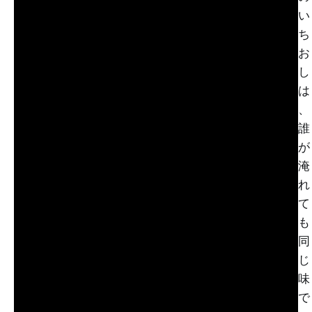
い
ち
お
し
は
、
誰
が
淹
れ
て
も
同
じ
味
で