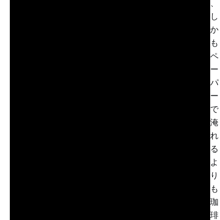
、
し
か
も
ペ
ー
パ
ー
で
淹
れ
る
よ
り
も
珈
琲