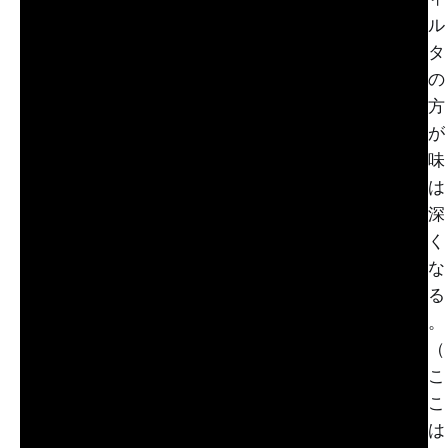
ル
タ
の
方
が
味
は
深
く
な
る
。
（
こ
こ
は