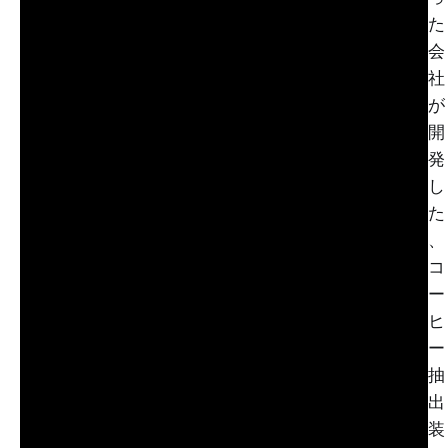
た
会
社
が
開
発
し
た
、
コ
ー
ヒ
ー
抽
出
装