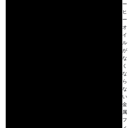
ー
ヒ
ー
オ
イ
ル
が
な
く
な
ら
な
い
金
属
フ
ィ