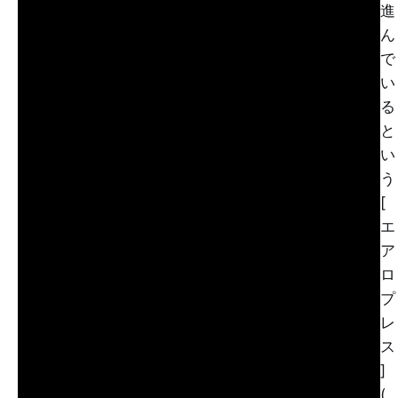
進
ん
で
い
る
と
い
う
[
エ
ア
ロ
プ
レ
ス
]
(