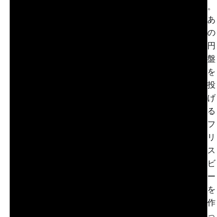
。
あ
の
円
盤
を
投
げ
る
フ
リ
ス
ビ
ー
を
作
っ