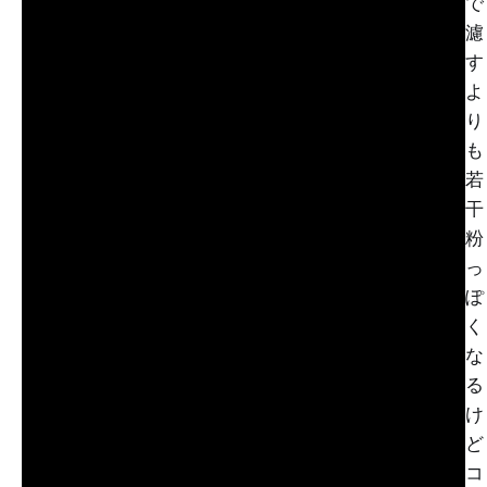
で
濾
す
よ
り
も
若
干
粉
っ
ぽ
く
な
る
け
ど
コ