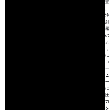
置
。
注
射
器
の
よ
う
に
コ
ー
ヒ
ー
に
圧
力
を