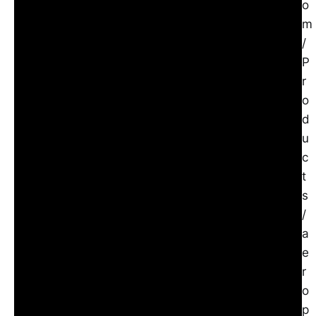
o
m
/
P
r
o
d
u
c
t
s
/
a
e
r
o
p