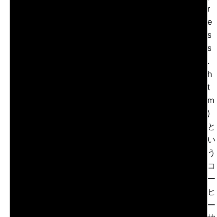
r
e
s
s
.
h
t
m
)
と
い
う
コ
ー
ヒ
ー