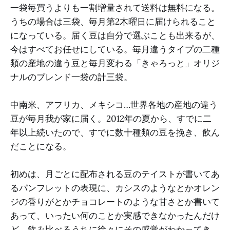
一袋毎買うよりも一割増量されて送料は無料になる。
うちの場合は三袋、毎月第2木曜日に届けられること
になっている。届く豆は自分で選ぶことも出来るが、
今はすべてお任せにしている。毎月違うタイプの二種
類の産地の違う豆と毎月変わる「きゃろっと」オリジ
ナルのブレンド一袋の計三袋。
中南米、アフリカ、メキシコ…世界各地の産地の違う
豆が毎月我が家に届く。2012年の夏から、すでに二
年以上続いたので、すでに数十種類の豆を挽き、飲ん
だことになる。
初めは、月ごとに配布される豆のテイストが書いてあ
るパンフレットの表現に、カシスのようなとかオレン
ジの香りがとかチョコレートのような甘さとか書いて
あって、いったい何のことか実感できなかったんだけ
ど、飲み比べるうちに徐々にその感覚がわかってき