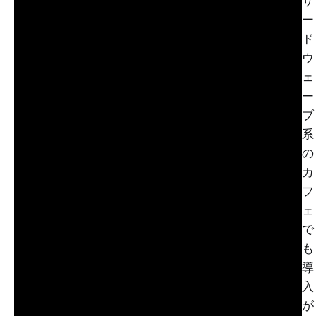
サ
ー
ド
ウ
ェ
ー
ブ
系
の
カ
フ
ェ
で
も
導
入
が