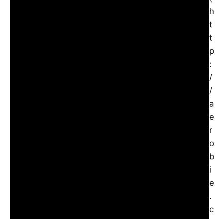
h
t
t
p
:
/
/
a
e
r
o
b
i
e
.
c