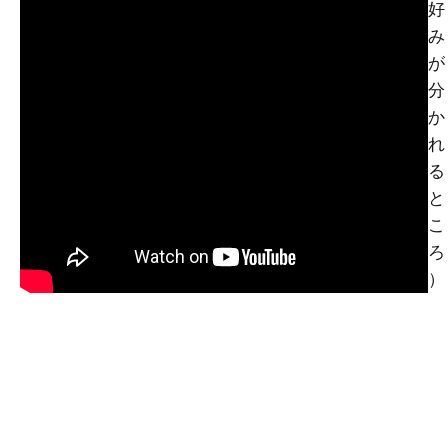
好
み
が
分
か
れ
る
と
こ
ろ
）