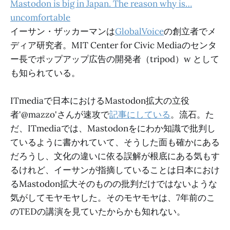
Mastodon is big in Japan. The reason why is…
uncomfortable
イーサン・ザッカーマンは
GlobalVoice
の創立者でメ
ディア研究者。MIT Center for Civic Mediaのセンタ
ー長でポップアップ広告の開発者（tripod）w として
も知られている。
ITmediaで日本におけるMastodon拡大の立役
者'@mazzo'さんが速攻で
記事にしている
。流石。た
だ、ITmediaでは、Mastodonをにわか知識で批判し
ているように書かれていて、そうした面も確かにある
だろうし、文化の違いに依る誤解が根底にある気もす
るけれど、イーサンが指摘していることは日本におけ
るMastodon拡大そのものの批判だけではないような
気がしてモヤモヤした。そのモヤモヤは、7年前のこ
のTEDの講演を見ていたからかも知れない。