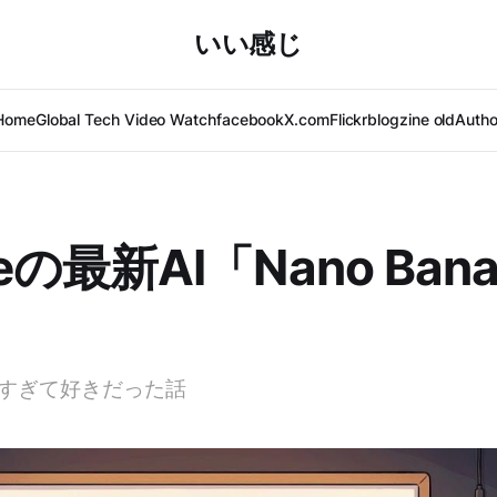
いい感じ
Home
Global Tech Video Watch
facebook
X.com
Flickr
blogzine old
Autho
leの最新AI「Nano Ban
すぎて好きだった話