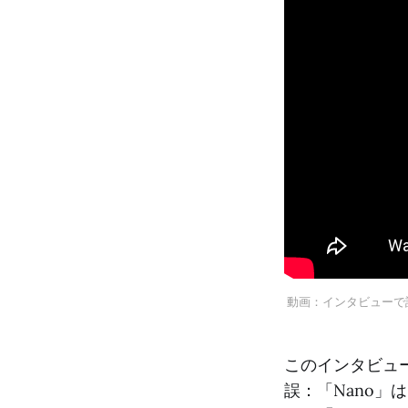
動画：インタビューで
このインタビュ
誤：「Nano」