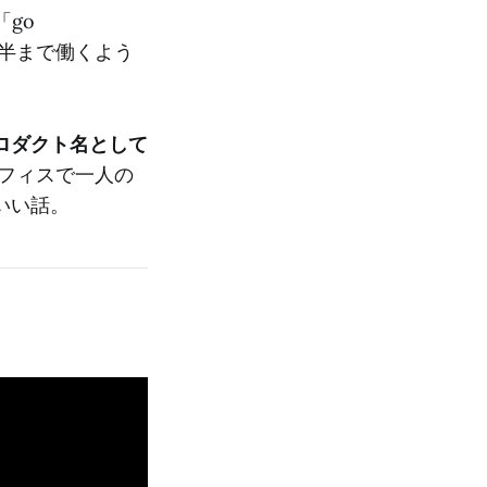
「go
時半まで働くよう
ロダクト名として
フィスで一人の
いい話。