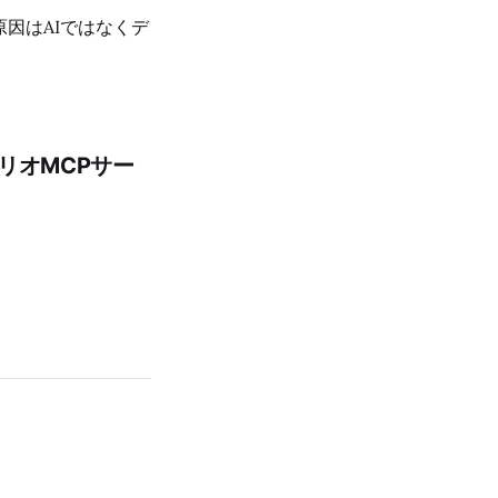
因はAIではなくデ
ォリオMCPサー