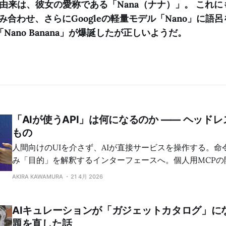
の由来は、彼女の愛称である「Nana（ナナ）」。 これ
を組み合わせ、さらにGoogleの軽量モデル「Nano」に語
Nano Banana」が爆誕したが正しいようだ。
「AIが使うAPI」は何になるのか —— ヘッド
もの
人間向けのUIを介さず、AIが直接サービスを操作する。命
み「目的」を解釈するインターフェースへ。個人用MCPの
た、APIの変質とヘッドレス化の正体について。
AKIRA KAWAMURA
21 4月 2026
AIキュレーションが「ガジェットカタログ」に
題を直した話