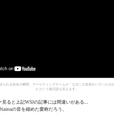
語られる命名の瞬間。マーケティングチームが「なぜこの名前がバズったの
たという後日談も笑えます。
ー見ると上記WSJの記事には間違いがある…
はNainaの音を縮めた愛称だろう。