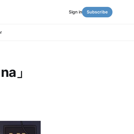
Sign in
Subscribe
r
ana」