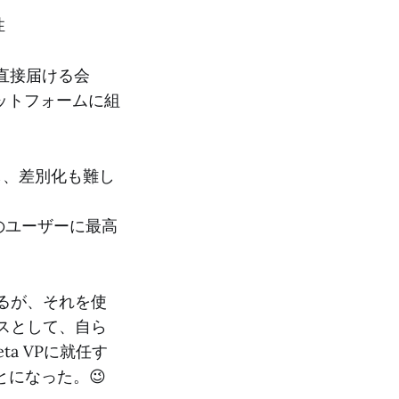
性
に直接届ける会
ットフォームに組
し、差別化も難し
のユーザーに最高
あるが、それを使
スとして、自ら
ta VPに就任す
になった。😉