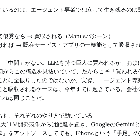
ているのは、エージェント専業で独立して生き残るのは
優秀なら → 買収される（Manusパターン）
ければ → 既存サービス・アプリの一機能として吸収さ
、「中間」がない。LLMを持つ巨人に買われるか、おま
は最初からこの構造を見抜いていて、だからこそ「買われる
ことに全振りしたのではないか。実際、エージェント専
ごと吸収されるケースは、今年すでに起きている。会社
れれば同じことだ。
ちも、それぞれのやり方で動いている。
巨大LLM開発競争からは距離を置き、GoogleのGemin
」をアウトソースしてでも、iPhoneという「手足」