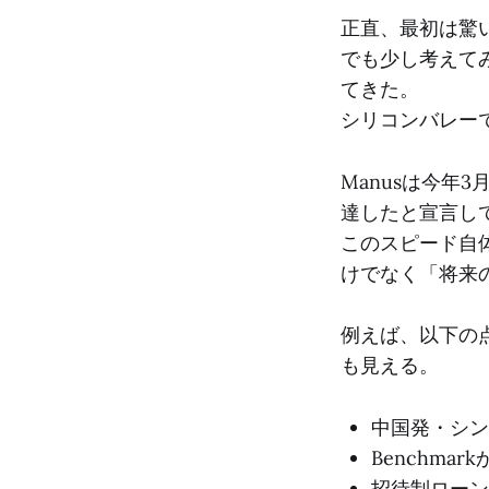
正直、最初は驚い
でも少し考えて
てきた。
シリコンバレーで
Manusは今年
達したと宣言し
このスピード自
けでなく「将来
例えば、以下の
も見える。
中国発・シン
Benchma
招待制ローン