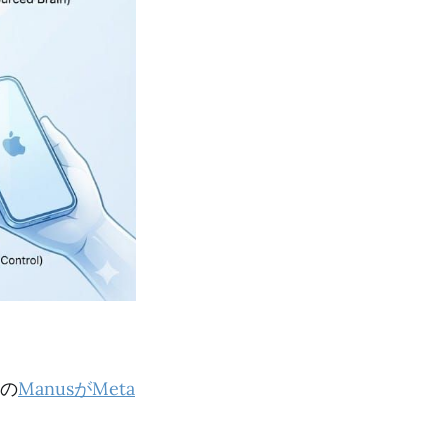
発の
ManusがMeta