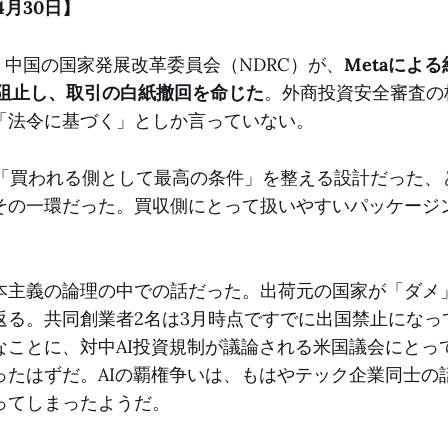
4月30日】
7日、中国の国家発展改革委員会（NDRC）が、
Metaによ
を阻止し、取引の白紙撤回を命じた
。外商投資安全審査の
「法令に基づく」としか言っていない。
sは「買われる側として最高の条件」を整える設計だった、
その一環だった。買収側にとって扱いやすいパッケージ
本主義の論理の中での話だった。出荷元の国家が「ダメ
返る。共同創業者2名は3月時点ですでに出国禁止になっ
なことに、対中AI投資規制が議論される米国議会にとっ
ったはずだ。AIの覇権争いは、もはやテック企業同士の
ってしまったようだ。