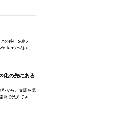
ログの移行を終え
Workers へ移す作
レス化の先にある
令型から、文脈を読
開発で見えてき