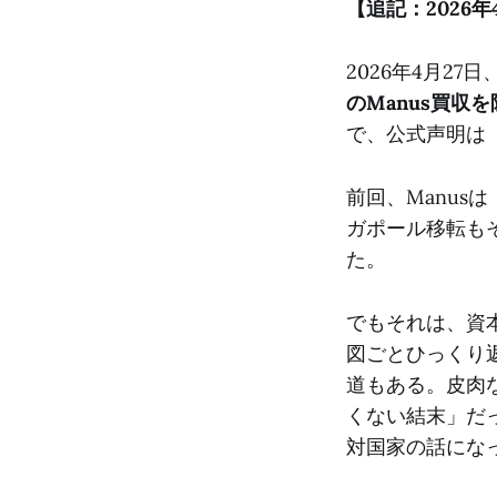
【追記：2026年
2026年4月2
のManus買収
で、公式声明は
前回、Manu
ガポール移転も
た。
でもそれは、資
図ごとひっくり
道もある。皮肉
くない結末」だ
対国家の話にな