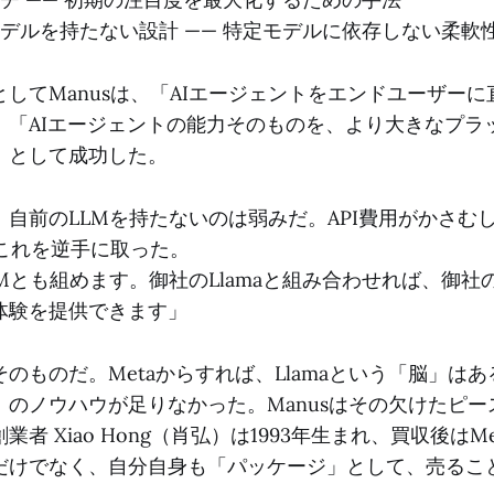
デルを持たない設計 —— 特定モデルに依存しない柔軟
してManusは、「AIエージェントをエンドユーザー
、「AIエージェントの能力そのものを、より大きなプラ
」として成功した。
自前のLLMを持たないのは弱みだ。API費用がかさむ
、これを逆手に取った。
Mとも組めます。御社のLlamaと組み合わせれば、御社
体験を提供できます」
のものだ。Metaからすれば、Llamaという「脳」は
」のノウハウが足りなかった。Manusはその欠けたピー
者 Xiao Hong（肖弘）は1993年生まれ、買収後はMe
だけでなく、自分自身も「パッケージ」として、売ること