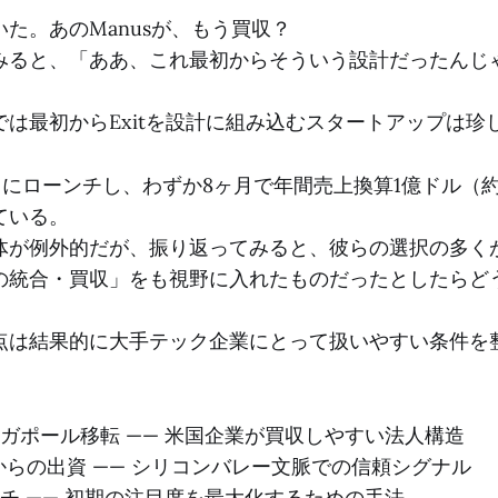
た。あのManusが、もう買収？
みると、「ああ、これ最初からそういう設計だったんじ
は最初からExitを設計に組み込むスタートアップは珍
3月にローンチし、わずか8ヶ月で年間売上換算1億ドル（約
ている。
体が例外的だが、振り返ってみると、彼らの選択の多く
の統合・買収」をも視野に入れたものだったとしたらど
点は結果的に大手テック企業にとって扱いやすい条件を
ガポール移転 —— 米国企業が買収しやすい法人構造
rkからの出資 —— シリコンバレー文脈での信頼シグナル
チ —— 初期の注目度を最大化するための手法