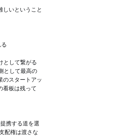
難しいということ
れる
けとして繋がる
側として最高の
業のスタートアッ
の看板は残って
iと提携する道を選
の支配権は渡さな