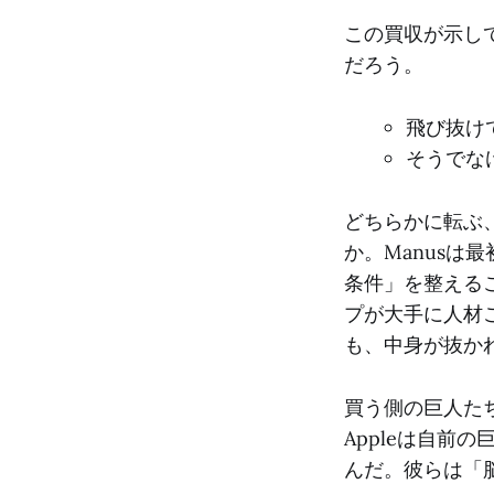
この買収が示し
だろう。
飛び抜けて
そうでな
どちらかに転ぶ
か。Manus
条件」を整える
プが大手に人材
も、中身が抜か
買う側の巨人た
Appleは自前の
んだ。彼らは「脳