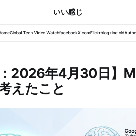
いい感じ
Home
Global Tech Video Watch
facebook
X.com
Flickr
blogzine old
Autho
：2026年4月30日】Ma
考えたこと