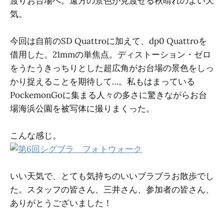
渡りお台場へ。遠方の景色が見渡せる秋晴れのよい天
気。
今回は自前のSD Quattroに加えて、dp0 Quattroを
借用した。21mmの単焦点。ディストーション・ゼロ
をうたうきっちりとした超広角がお台場の景色をしっ
かり捉えることを期待して…。私もはまっている
PockemonGoに集まる人々の多さに驚きながらお台
場海浜公園を被写体に撮りまくった。
こんな感じ。
いい天気で、とても気持ちのいいブラブラお散歩でし
た。スタッフの皆さん、三井さん、参加者の皆さん、
ありがとうございました！